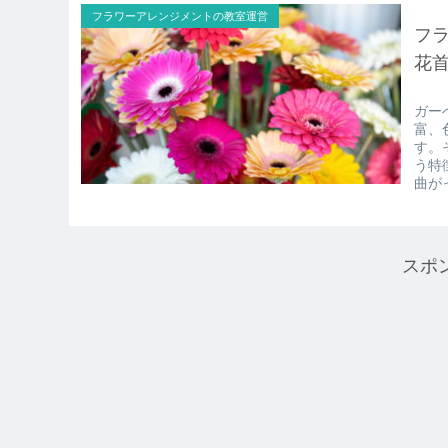
フラワーアレンジメントの教室運営
フ
花
ガー
富、
す。
う特
曲が
スポ