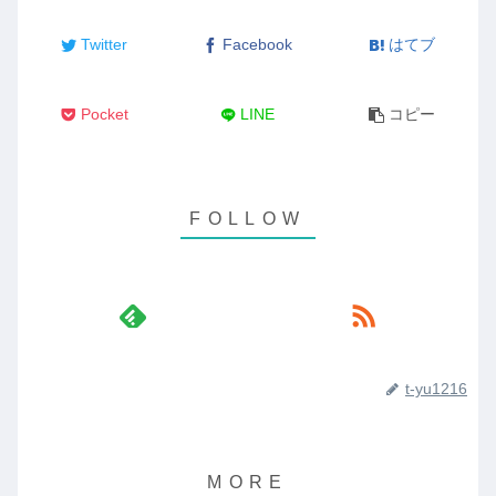
Twitter
Facebook
はてブ
Pocket
LINE
コピー
t-yu1216