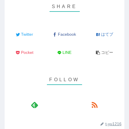
Twitter
Facebook
はてブ
Pocket
LINE
コピー
t-yu1216