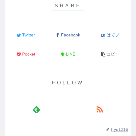
Twitter
Facebook
はてブ
Pocket
LINE
コピー
t-yu1216